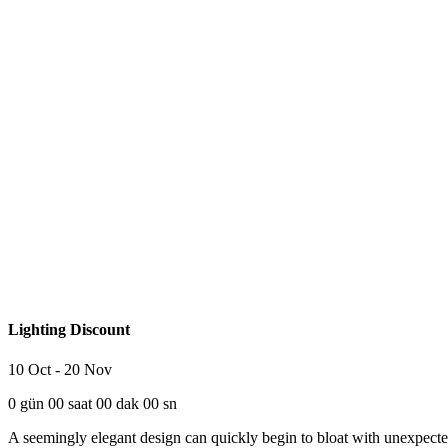
ÖZEL TASARIM
FERMUARLAR
DÜĞMELER
PLASTIK FERMUARLAR
Lighting Discount
10 Oct - 20 Nov
0
gün
00
saat
00
dak
00
sn
A seemingly elegant design can quickly begin to bloat with unexpected