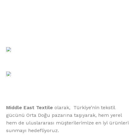
Bültenimize Kaydolun
Bizimle İletişime Geçin
Email:
xtemos@gmail.com
Telefon:
(406) 555-0120
Middle East Textile
olarak, Türkiye’nin tekstil
gücünü Orta Doğu pazarına taşıyarak, hem yerel
hem de uluslararası müşterilerimize en iyi ürünleri
sunmayı hedefliyoruz.