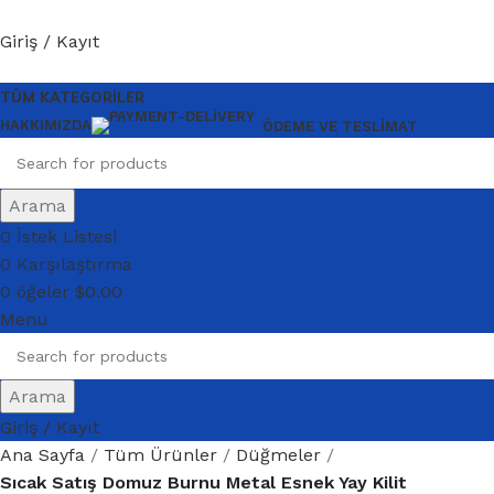
Giriş / Kayıt
TÜM KATEGORILER
HAKKIMIZDA
ÖDEME VE TESLIMAT
Arama
0
İstek Listesi
0
Karşılaştırma
0
öğeler
$
0.00
Menu
Arama
Giriş / Kayıt
Ana Sayfa
Tüm Ürünler
Düğmeler
Sıcak Satış Domuz Burnu Metal Esnek Yay Kilit